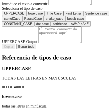
Introduce el texto a convertir
Selecciona el tipo de caso
UPPERCASE
lowercase
Title Case
First Letter
Sentence case
camelCase
PascalCase
snake_case
kebab-case
CONSTANT_CASE
dot.case
path/case
sWaP cAsE
UPPERCASE Output
Copiar
Borrar todo
Referencia de tipos de caso
UPPERCASE
TODAS LAS LETRAS EN MAYÚSCULAS
HELLO WORLD
lowercase
todas las letras en minúscula