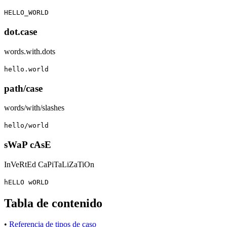
HELLO_WORLD
dot.case
words.with.dots
hello.world
path/case
words/with/slashes
hello/world
sWaP cAsE
InVeRtEd CaPiTaLiZaTiOn
hELLO wORLD
Tabla de contenido
•
Referencia de tipos de caso